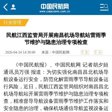
行业管理
频道
民航江西监管局开展南昌机场导航站雷雨季
节维护与隐患治理专项检查
头条
要闻
国内
国际
行业
态
航图
智库
专题
舆情
2026-04-24 14:30:00
来源：中国民航网
T 大
T 小
《中国民航报》、中国民航网 记者胡夕姮
通讯员万强 报道：为切实强化南昌昌北机场导
航设备运行安全，防范化解雷雨季节导航设备运
行风险，近日，民航江西监管局组织对南昌昌北
机场导航站开展雷雨季节维护与隐患治理专项检
查，精准督导导航设备雷雨季节维护工作落实和
安全隐患的治理，确保机场通信导航监视设备运