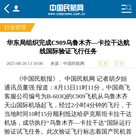
行业管理
频道
华东局组织完成C909乌鲁木齐—卡拉干达航
线国际验证飞行任务
头条
要闻
国内
国际
行业
态
航图
智库
专题
舆情
2025-08-20 13:18:00
来源：中国民航网
T 大
T 小
《
中国民航报
》、
中国民航网 记者胡夕姮
通讯员董强 报道：
8月13日11时11分，中国商飞
客服公司编号为B-603Q的C909飞机从乌鲁木齐
天山国际机场起飞，经过2小时4分钟的飞行，于
当地时间10时15分顺利抵达哈萨克斯坦卡拉干达
机场
，
成功执行“乌鲁木齐—卡拉干达”国际运行
验证试飞任务
。
此次验证飞行标志着国产民机首