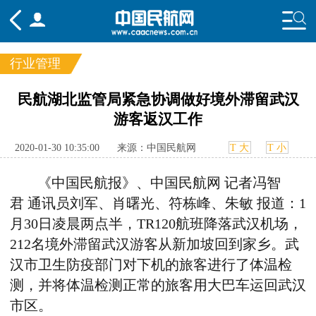
行业管理
频道
民航湖北监管局紧急协调做好境外滞留武汉
游客返汉工作
头条
要闻
国内
国际
行业
态
航图
智库
专题
舆情
2020-01-30 10:35:00
来源：中国民航网
T 大
T 小
《中国民航报》、中国民航网
记者
冯智
君
通讯员
刘军、肖曙光、符栋峰、朱敏
报道：
1
月30日凌晨两点半，TR120航班降落武汉机场，
212名境外滞留武汉游客从新加坡回到家乡。武
汉市卫生防疫部门对下机的旅客进行了体温检
测，并将体温检测正常的旅客用大巴车运回武汉
市区。