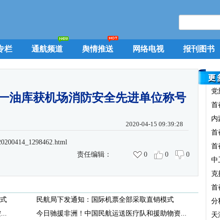
专栏
通航频道
舆情推送
网络电视
报刊图书
党
一油库获机场消防安全先进单位称号
首
内
2020-04-15 09:39:28
首
t20200414_1298462.html
首
责任编辑：
0
0
0
中
克
首
式
民航局下发通知：国际机票全部采取直销模式
分
..
今日驰援非洲！中国民航运送医疗队和援助物资...
天