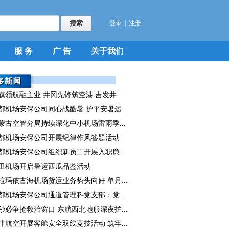
登录
|
注册
服 务
广 告
关于我们
旗领航融主业 井冈先锋筑空港 吉发井...
都机场安保公司同心战酷暑 护平安暑运
蒙古空管分局持续深化中小机场雷雨季...
都机场安保公司开展纪律作风答题活动
都机场安保公司组织新员工开展入职廉...
卫机场开启暑运西瓜品鉴活动
拉玛依古海机场货运业务势头向好 单月...
都机场安保公司通道管理科党支部：党...
秒必争抢救治窗口 东航西北地服深夜护...
津航空开展客舱安全双线竞技活动 筑牢...