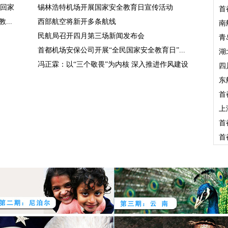
回家
锡林浩特机场开展国家安全教育日宣传活动
首
..
西部航空将新开多条航线
南
民航局召开四月第三场新闻发布会
青
首都机场安保公司开展“全民国家安全教育日”...
湖
冯正霖：以“三个敬畏”为内核 深入推进作风建设
四
东
首
上
首
首