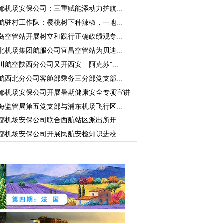
都机场安保公司：三重赋能添动力护航...
航驻村工作队：樱桃树下种辣椒，一地...
岛空管站开展树立和践行正确政绩观专...
北机场集团航服公司宜昌空管站为贝迪...
川航空陕西分公司又开西安—阿克苏“...
航西北分公司客舱部乘务三分部党支部...
都机场安保公司开展暑期健康安全专项宣讲
海监管局第五党支部与浦东机场飞行区...
都机场安保公司联合西航站区派出所开...
都机场安保公司开展民航安检知识进校...