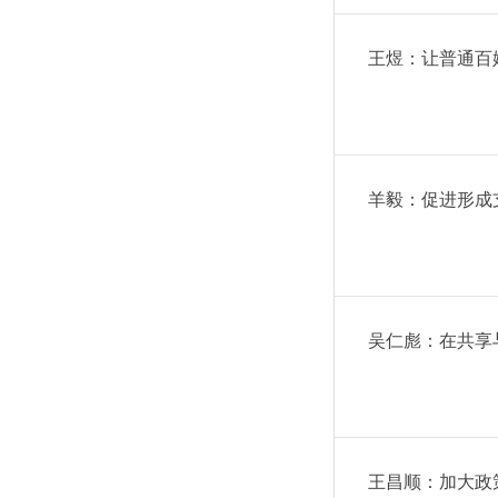
王煜：让普通百
羊毅：促进形成
吴仁彪：在共享
王昌顺：加大政