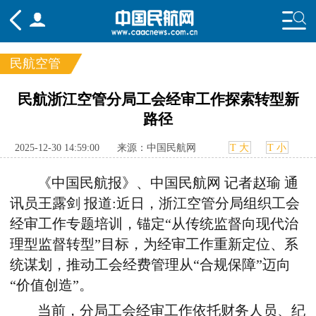
民航空管
频道
民航浙江空管分局工会经审工作探索转型新
路径
头条
要闻
国内
国际
行业
态
航图
智库
专题
舆情
2025-12-30 14:59:00
来源：中国民航网
T 大
T 小
《中国民航报》、中国民航网 记者赵瑜 通
讯员王露剑 报道:近日，浙江空管分局组织工会
经审工作专题培训，锚定“从传统监督向现代治
理型监督转型”目标，为经审工作重新定位、系
统谋划，推动工会经费管理从“合规保障”迈向
“价值创造”。
当前，分局工会经审工作依托财务人员、纪