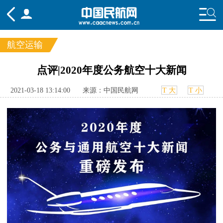
航空运输
频道
点评|2020年度公务航空十大新闻
头条
要闻
国内
国际
行业
2021-03-18 13:14:00
来源：中国民航网
T 大
T 小
态
航图
智库
专题
舆情