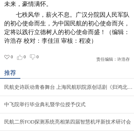
未来，豪情满怀。
七秩风华，薪火不息。广汉分院因人民军队
的初心使命而生，为中国民航的初心使命而兴，
定将以践行立德树人的初心使命而盛！（编辑：
许浩存 校对：李佳洹 审核：程凌）
0
0
0
责任编辑：
许浩存
推荐
民航史诗跃动青春舞台 上海民航职院原创话剧《归鸿北飞
中飞院举行毕业典礼暨学位授予仪式
民航二所FOD探测系统亮相第四届智慧机坪新技术研讨会