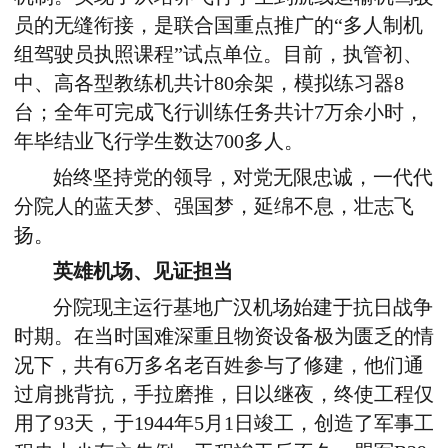
员的无缝衔接，是联合国重点推广的“多人制机
组驾驶员执照课程”试点单位。目前，执管初、
中、高各型教练机共计80余架，模拟练习器8
台；全年可完成飞行训练任务共计7万余小时，
年毕结业飞行学生数达700多人。
始终坚持党的领导，对党无限忠诚，一代代
分院人的蓝天梦、强国梦，延绵不息，壮志飞
扬。
英雄机场、见证担当
分院现主运行基地广汉机场始建于抗日战争
时期。在当时国难深重且物资设备极为匮乏的情
况下，共有6万多名老百姓参与了修建，他们通
过肩挑背抗，手拉磨推，日以继夜，终使工程仅
用了93天，于1944年5月1日竣工，创造了军事工