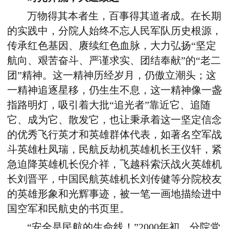
万物得其本者生，百事得其道者成。在长期
的实践中，分院人始终不忘人民军队历史根源，
传承红色基因、赓续红色血脉，大力弘扬“坚定
航向、艰苦奋斗、严谨求实、团结奉献”的“老二
团”精神。这一精神历经岁月，仍傲立潮头；这
一精神追逐星移，仍生生不息，这一精神像一盏
指路明灯，吸引着大批“追光者”靠近它、追随
它、成为它、散发它，也让秉承着这一坚定信念
的优秀飞行英才和英雄群体代表，如著名空军战
斗英雄杜凤瑞，民航反劫机英雄机长王仪轩，紧
急迫降英雄机长倪介祥，飞越科索沃战火英雄机
长刘晋平，中国民航英雄机长刘传健等分院校友
的英雄形象和光辉事迹，被一笔一画地描绘进中
国空军和民航史的书页里。
“安全是民航的生命线！”2000年初，分院党