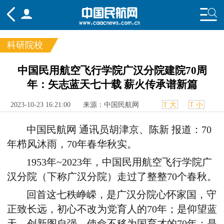
科研院校
频道
中国民用航空飞行学院广汉分院建院70周
年：矢志蓝天七十载 薪火传承谱新篇
头条
要闻
国内
国际
行业
态
航图
智库
专题
舆情
2023-10-23 16:21:00
来源：中国民航网
T 大
T 小
中国民航网 通讯员胡津京、陈新 报道：70
年栉风沐雨，70年春华秋实。
1953年~2023年，中国民用航空飞行学院广
汉分院（下称广汉分院）走过了整整70个春秋。
回首这七秩峥嵘，是广汉分院心怀家国，守
正致长远，初心不改为党育人的70年；是仰望蓝
天，创新图自强，使命不移为国育才的70年；是