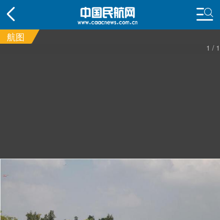
航图
1
/
1
频道
头条
要闻
国内
国际
行业
动态
直播
航图
智库
专题
频
投诉