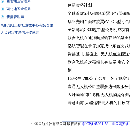
创新攻坚计划
全球首款6吨级倾转旋翼飞行器镧影R
华羽先翔全倾转旋翼eVTOL型号
全新湾流G300超中型公务机成功首
联合飞机在迪拜航展斩获1600架
亿航智能在卡塔尔完成中东首次城
肯德基“扶摇直上” 无人机低空配
联合飞机首次亮相长春航展 发布
划
160公里 200公斤 合肥—怀宁低
壹通无人机公司签署多边保险服务
大圩葡萄“乘”飞机 无人机物流保鲜
跨越山河 大疆运载无人机的甘孜答
中国民航报社有限公司 版权所有
京ICP备05024158
京公网安备 11