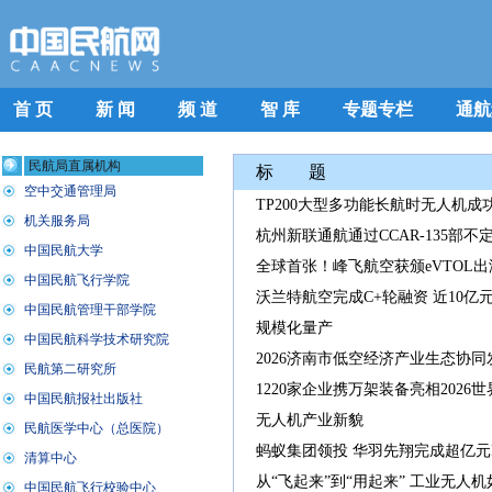
首 页
新 闻
频 道
智 库
专题专栏
通航
标 题
TP200大型多功能长航时无人机成
杭州新联通航通过CCAR-135部
全球首张！峰飞航空获颁eVTOL出
沃兰特航空完成C+轮融资 近10
规模化量产
2026济南市低空经济产业生态协
1220家企业携万架装备亮相2026
无人机产业新貌
蚂蚁集团领投 华羽先翔完成超亿元Pr
从“飞起来”到“用起来” 工业无人