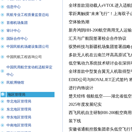
全球首款混动载人eVTOL进入适航
零距离触摸“未来飞行”！上海双子
空体验热潮
新舟鸿鹄HH-200航空商用无人运
汇天与广航院签署校企合作协议
驭势科技与新疆机场集团签署战略
多款无人机在云南兰坪高高原试飞
低空氢动力系统技术研讨会在深圳
全球首款中型复合翼无人机取得型
EDID公司与ROYALJET正式签约
进行内饰设计
楚天经纬 领航低空——湖北省低
2025年度发展纪实
西飞民机自主研制HH-200航空商
装下线
安徽省通航控股集团牵头低空飞行