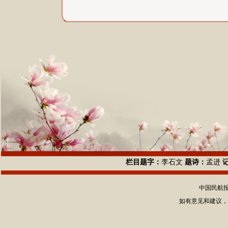
栏目题字：
李石文
题诗：
孟进
中国民航报社
如有意见和建议，请惠赐E