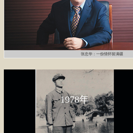
张忠华：一份情怀留满疆
1978年