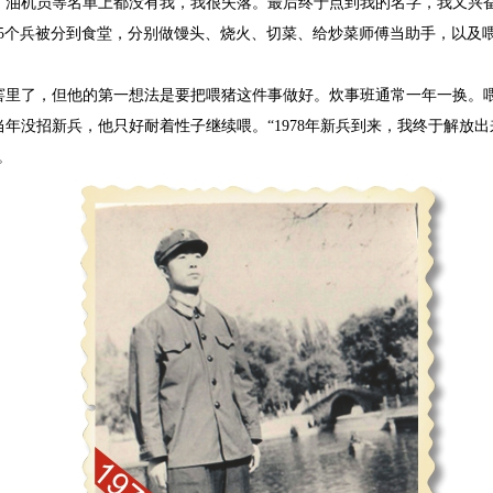
、油机员等名单上都没有我，我很失落。最后终于点到我的名字，我又兴
有5个兵被分到食堂，分别做馒头、烧火、切菜、给炒菜师傅当助手，以及
窖里了，但他的第一想法是要把喂猪这件事做好。炊事班通常一年一换。
年没招新兵，他只好耐着性子继续喂。“1978年新兵到来，我终于解放出
。