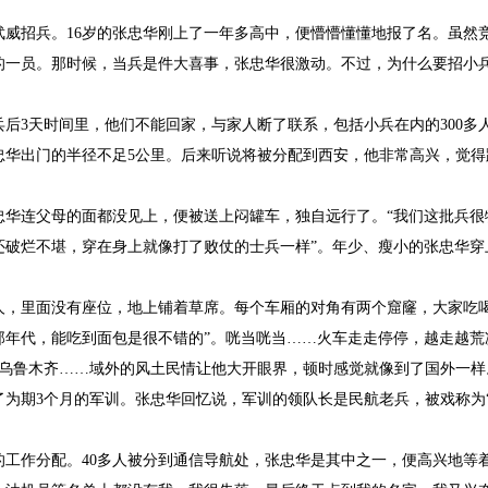
肃武威招兵。16岁的张忠华刚上了一年多高中，便懵懵懂懂地报了名。虽然
小的一员。那时候，当兵是件大喜事，张忠华很激动。不过，为什么要招小
后3天时间里，他们不能回家，与家人断了联系，包括小兵在内的300多
忠华出门的半径不足5公里。后来听说将被分配到西安，他非常高兴，觉得
忠华连父母的面都没见上，便被送上闷罐车，独自远行了。“我们这批兵很
还破烂不堪，穿在身上就像打了败仗的士兵一样”。年少、瘦小的张忠华穿
0人，里面没有座位，地上铺着草席。每个车厢的对角有两个窟窿，大家吃
那年代，能吃到面包是很不错的”。咣当咣当……火车走走停停，越走越荒
是乌鲁木齐……域外的风土民情让他大开眼界，顿时感觉就像到了国外一样
了为期3个月的军训。张忠华回忆说，军训的领队长是民航老兵，被戏称为
的工作分配。40多人被分到通信导航处，张忠华是其中之一，便高兴地等