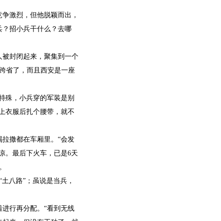
竞争激烈，但他脱颖而出，
兵？招小兵干什么？去哪
人被封闭起来，聚集到一个
跨省了，而且西安是一座
特殊，小兵穿的军装是别
上衣服后扎个腰带，就不
喝拉撒都在车厢里。“会发
凉。最后下火车，已是6天
。
“土八路”；虽说是当兵，
着进行再分配。“看到无线