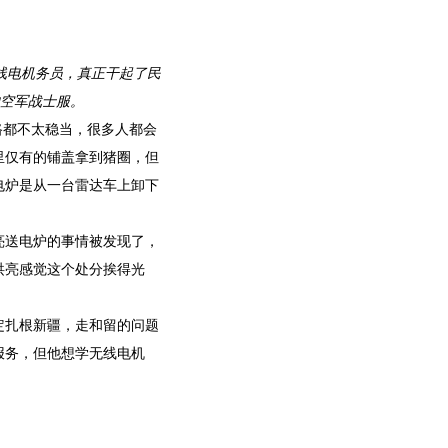
线电机务员，真正干起了民
的空军战士服。
路都不太稳当，很多人都会
里仅有的铺盖拿到猪圈，但
电炉是从一台雷达车上卸下
亮送电炉的事情被发现了，
洪亮感觉这个处分挨得光
定扎根新疆，走和留的问题
报务，但他想学无线电机