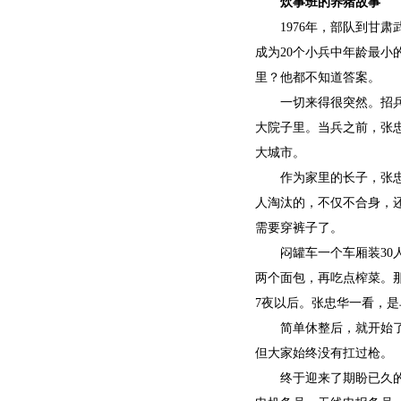
炊事班的养猪故事
1976年，部队到甘
成为20个小兵中年龄最
里？他都不知道答案。
一切来得很突然。招兵
大院子里。当兵之前，张
大城市。
作为家里的长子，张
人淘汰的，不仅不合身，
需要穿裤子了。
闷罐车一个车厢装3
两个面包，再吃点榨菜。
7夜以后。张忠华一看，
简单休整后，就开始
但大家始终没有扛过枪。
终于迎来了期盼已久