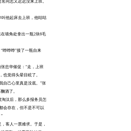
这名同志又迟迟没来上班。
华叫他起床去上班，他咕咕
在墙角处拿出一瓶2块8毛
。
“哗哗哗”接了一瓶自来
张忠华催促：“走，上班
，也觉得头晕目眩了。
我自己心里真是没底。”张
再酗酒了。
被淘汰后，那么多报务员怎
都会存在，但不是不可以
”
足，客人一票难求。于是，