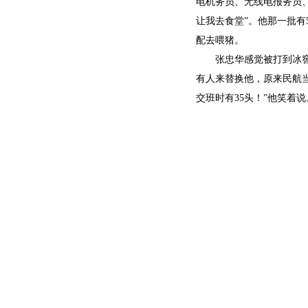
电机务员、无线电报务员
让我去食堂”。他那一批
配去喂猪。
张忠华感觉被打到冰
有人来替换他，原来民航当
交班时有35头！”他笑着说