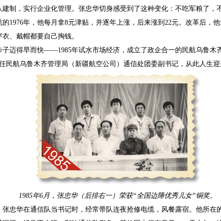
军队建制，实行企业化管理。张忠华切身感受到了这种变化：不吃军粮了，
的1976年，他每月拿8元津贴，并逐年上涨，后来涨到22元。改革后，他
穿衣、戴帽都要自己掏钱。
子迈得早而快——1985年试水市场经济，成立了政企合一的民航乌鲁木
忠华任民航乌鲁木齐管理局（新疆航空公司）通信处团委副书记，从此人生
1985年6月，张忠华（后排右一）荣获“全国边陲优秀儿女”铜奖。
。张忠华在通信队当书记时，经常带队连夜抢修电缆，风餐露宿。他所在