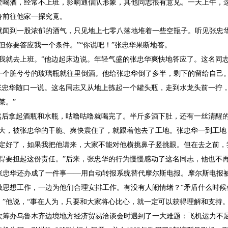
爱喝酒，经常不上班，影响通信队形象，其他同志很有意见。一天上午，
身前往他家一探究竟。
就闻到一股浓郁的酒气，只见地上七零八落地堆着一些空瓶子。听见张忠
但你要答应我一个条件。”“你说吧！”张忠华果断地答。
我就去上班。”他边起床边说。年轻气盛的张忠华爽快地答应了。这名同志
一个脏兮兮的玻璃瓶就往里倒酒。他给张忠华倒了多半，剩下的留给自己
张忠华随口一说。这名同志又从地上拣起一个罐头瓶，走到水龙头前一拧，
菜。”
，然后拿起酒瓶和水瓶，咕噜咕噜就喝完了。半斤多酒下肚，还有一丝清醒的
很大，被张忠华的干脆、爽快震住了，就跟着他去了工地。张忠华一到工地
约定好了，如果我把他请来，大家不能对他横挑鼻子竖挑眼。但在去之前，
觉得要担起这份责任。”后来，张忠华的行为慢慢感动了这名同志，他也不
张忠华还办成了一件事——用自动转报系统替代摩尔斯电报。摩尔斯电报
做思想工作，一边为他们合理安排工作。有没有人闹情绪？“矛盾什么时候
”他说，“事在人为，只要和大家将心比心，就一定可以获得理解和支持。
一次筹办乌鲁木齐边境地方经济贸易洽谈会时遇到了一大难题：飞机运力不