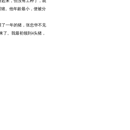
奋起来，但没有工种了，就
喂猪。他年龄最小，便被分
喂了一年的猪，张忠华不见
来了。我最初领到4头猪，