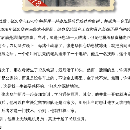
以后，张忠华与1978年的新兵一起参加通信导航处的集训，并成为一名无
1978年张忠华在乌鲁木齐留影，他身穿的绿色上衣和蓝色长裤正是当时
”背后满是温情的故事。当时，虽是张忠华一人喂猪，但见他挑着猪食桶走
别冷，农历除夕晚上，母猪生幼崽了。张忠华担心幼崽被冻死，就把房间
莫展之际，一个名叫许洪亮的老兵送来了一个电炉。他是一名技师，这个
决了。那次母猪生了12头幼崽，最后活了10头。然而，遗憾的是，许洪
炉是公家的，而且是设备车上的，不论拿去哪里，拿了就不对。然而，许
，这是我一生都要感怀的。”张忠华深情地说。
，张忠华与新兵一起参加集训，学习通信原理。其实，他并非一开始就决
市兵，他可以自主决定留在部队还是回家乡。组织上当时想让他学无线电
，后者才是一门技术。否则，他就打算回家。
培训，他当上无线电机务员，真正干起了民航业务。
为