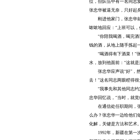
位，但队伍中有一名同志
张忠华被逼无奈，只好起
刚进他家门，张忠华
哝哝地回应：“上班可以，
“你陪我喝酒，喝完酒
钱的酒，从地上随手拣起
“喝酒得有下酒菜！”
水，放到他面前：“这就是
张忠华应声说“好”
去！”这名同志两眼瞪得
“我事先和其他同志
忠华回忆说，“当时，就
在通信处任职期间，
么办？张忠华一边给他们
化解，关键是方法和艺术。
1992年，新疆在第