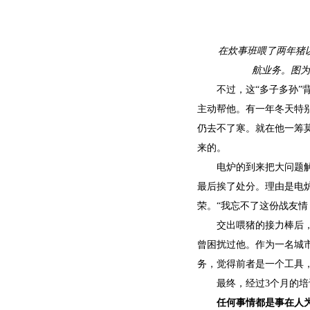
在炊事班喂了两年猪
航业务。图为
不过，这“多子多孙
主动帮他。有一年冬天特
仍去不了寒。就在他一筹
来的。
电炉的到来把大问题解
最后挨了处分。理由是电
荣。“我忘不了这份战友情
交出喂猪的接力棒后
曾困扰过他。作为一名城
务，觉得前者是一个工具
最终，经过3个月的
任何事情都是事在人