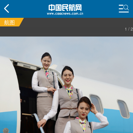
航图
1
/
2
频道
头条
要闻
国内
国际
行业
态
航图
智库
专题
舆情