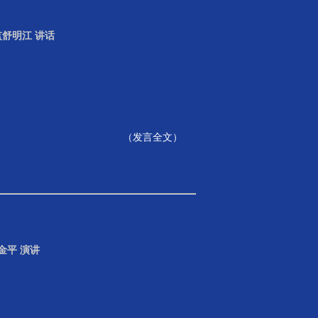
舒明江 讲话
（
发言全文
）
金平 演讲