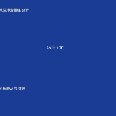
总经理袁雷峰 致辞
（
发言全文
）
所长赖从沛 致辞