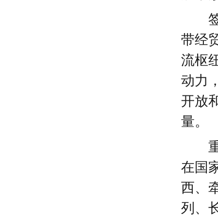
带经
流枢
动力
开放
量。
在国
西、
列、