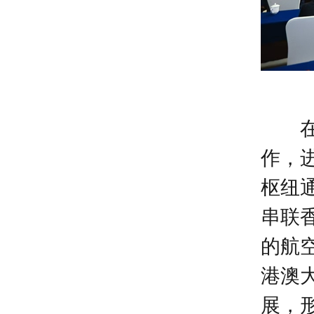
作，
枢纽
串联
的航
港澳
展，