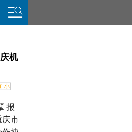
重庆机
行业
动
T 小
擘
报
重庆市
合作协