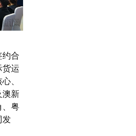
签约合
际货运
核心、
及澳新
角、粤
同发