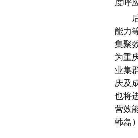
度呼
能力
集聚
为重
业集
庆及
也将
营效
韩磊