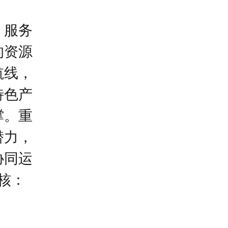
、服务
的资源
航线，
特色产
撑。重
潜力，
协同运
核：