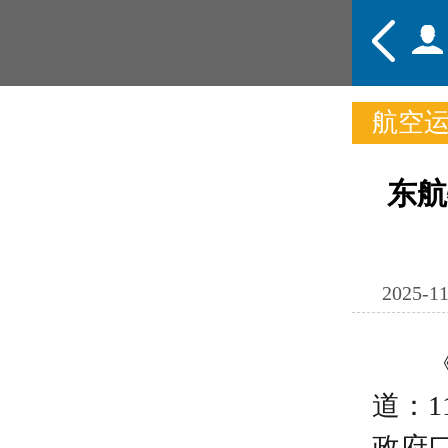
航空
频道
东航
头条
态
2025-11
道
：
政府