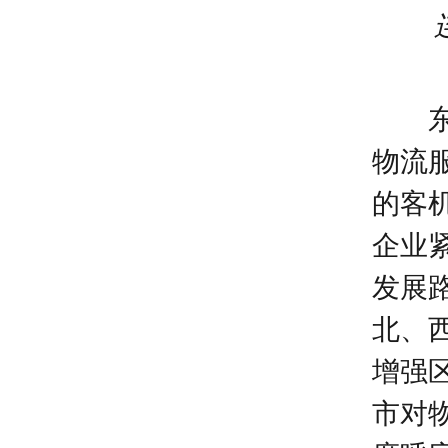
物流
的客
企业
发展
北、
增强
市对