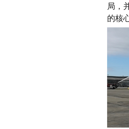
局，
的核