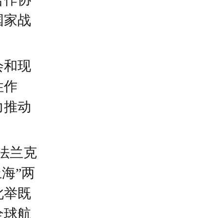
国家战
会和现
性作
力推动
。
法兰克
海”两
此举既
全球航