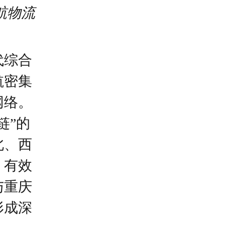
航物流
代综合
航密集
网络。
链”的
北、西
，有效
与重庆
形成深