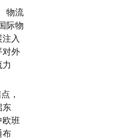
、物流
国际物
展注入
平对外
流力
结点，
启东
中欧班
通布