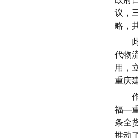
议，
略，
代物
用，
重庆
福
—
条全
推动