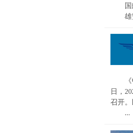
国航
雄安营
《中国
日，2
召开。
...