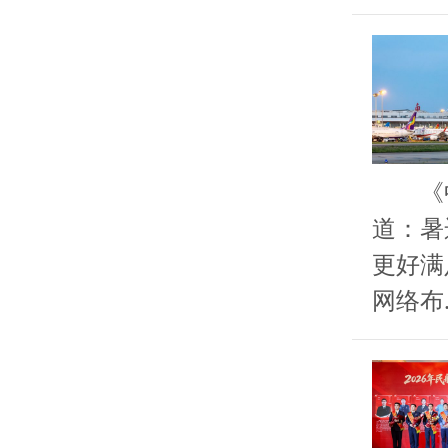
《中国
道：暑
更好满
网络布..