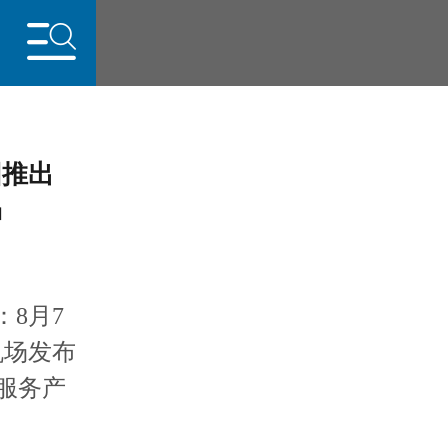
团推出
品
行业
动
8月7
机场发布
转服务产