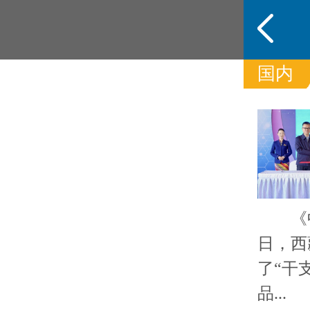
国内
频道
头条
态
《中国
日，西
了“干
品...