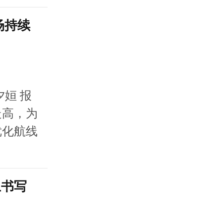
场持续
姮 报
走高，为
优化航线
上书写