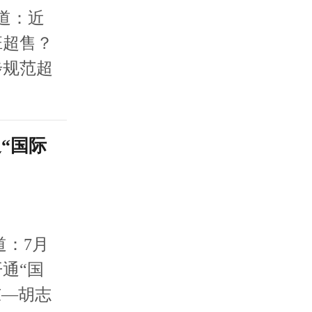
道：近
班超售？
步规范超
“国际
：7月
通“国
东—胡志