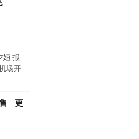
飞
姮 报
际机场开
超售 更