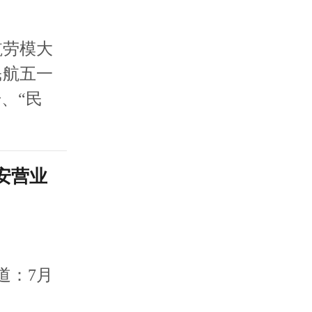
航劳模大
民航五一
、“民
安营业
道：7月