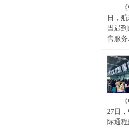
《中国
日，航
当遇到
售服务..
《中国
27日
际通程