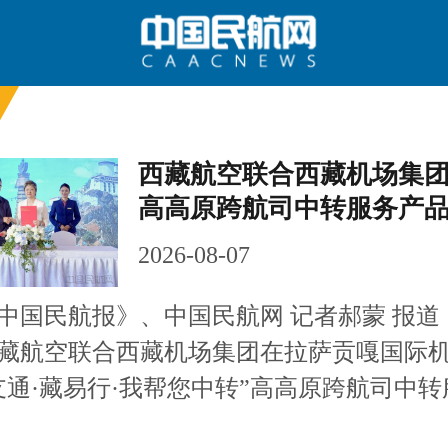
西藏航空联合西藏机场集
高高原跨航司中转服务产
要闻
国内
国际
2026-08-07
航图
智库
专题
舆情
民航报》、中国民航网 记者郝蒙 报道：
藏航空联合西藏机场集团在拉萨贡嘎国际
支通·藏易行·我帮您中转”高高原跨航司中