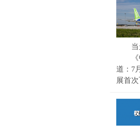
当天执
《中国
道：7
展首次飞