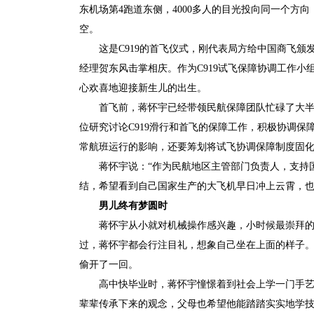
东机场第4跑道东侧，4000多人的目光投向同一个方
空。
这是C919的首飞仪式，刚代表局方给中国商飞颁
经理贺东风击掌相庆。作为C919试飞保障协调工作
心欢喜地迎接新生儿的出生。
首飞前，蒋怀宇已经带领民航保障团队忙碌了大半
位研究讨论C919滑行和首飞的保障工作，积极协调
常航班运行的影响，还要筹划将试飞协调保障制度固
蒋怀宇说：“作为民航地区主管部门负责人，支持
结，希望看到自己国家生产的大飞机早日冲上云霄，也
男儿终有梦圆时
蒋怀宇从小就对机械操作感兴趣，小时候最崇拜的
过，蒋怀宇都会行注目礼，想象自己坐在上面的样子
偷开了一回。
高中快毕业时，蒋怀宇憧憬着到社会上学一门手艺
辈辈传承下来的观念，父母也希望他能踏踏实实地学