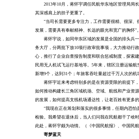
2013年10月，蒋怀宇调任民航华东地区管理局
其深感肩上的担子更重了。
“当司长需要更多专注力，工作需要很精、很深、
发展，需要具有奉献精神、长远的眼光和宽广的胸怀”
蒋怀宇说，如同华东区域的发展是全国的排头兵
务大厅，分两批下放10项行政审批事项，大力推动行
心，推行了企业自查报告制度和联合惩戒制度，探索
民用无人机试飞运行基地等。5年来，辖区注册运输航空
新增9个，达到31个；年旅客吞吐量超过千万人次的机
蒋怀宇近来考虑特别多的是在资源受限的前提下，
如何推动构建长三角区域机场、空域、航线和产业资
的发展，如何提高支线机场通达性，让老百姓有更多
“我现在正在筹划和落实的很多事情，任期内恐怕
检验。我希望在退休后，当人们问我在民航都干了啥时
此处，蒋怀宇颇为动情。（《中国民航报》、中国民航
寄梦蓝天