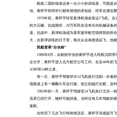
航校二团的场道边有一台小小的训练器，可能是
动。蒋怀宇和同学们都有很强的求知欲，经常在课后
1979年初，蒋怀宇转至新津机场改装运5飞机
的大石碾。抗战期间，20万军民在没有任何机械设备的
道。抗战中，新津机场成为美军援华航空指挥部的所
大，在新津训练的日子里，每次从这条跑道起飞，他
民航变革“分水岭”
1980年8月，从航校毕业的蒋怀宇进入民航沈阳
企分开，蒋怀宇进入北方航空公司工作。在近40年的飞行
A380等14种之多。
有一次，蒋怀宇驾驶伊尔14飞机执行沈阳—长春
现跑道上有一辆翻斗车在行驶。他立刻猛打右舵，及
1983年的一天，蒋怀宇驾驶安24飞机执行北京
流罩已经打开，随时可能掉落。当时仅有几年驾龄的
返航。
在经历了几次飞行特殊情况后，蒋怀宇深感提升