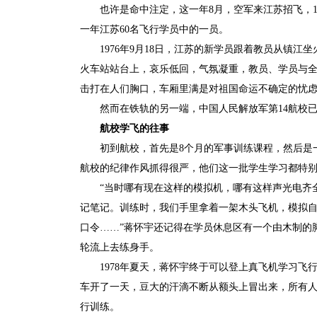
也许是命中注定，这一年8月，空军来江苏招飞，
一年江苏60名飞行学员中的一员。
1976年9月18日，江苏的新学员跟着教员从镇
火车站站台上，哀乐低回，气氛凝重，教员、学员与全
击打在人们胸口，车厢里满是对祖国命运不确定的忧
然而在铁轨的另一端，中国人民解放军第14航校
航校学飞的往事
初到航校，首先是8个月的军事训练课程，然后是
航校的纪律作风抓得很严，他们这一批学生学习都特
“当时哪有现在这样的模拟机，哪有这样声光电齐
记笔记。训练时，我们手里拿着一架木头飞机，模拟
口令……”蒋怀宇还记得在学员休息区有一个由木制的
轮流上去练身手。
1978年夏天，蒋怀宇终于可以登上真飞机学习
车开了一天，豆大的汗滴不断从额头上冒出来，所有人
行训练。