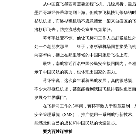
从中国直飞墨西哥需要远程飞机。几经周折，最后
墨西哥城经停蒂华纳到上海。但就在飞机快到蒂华纳
杉矶机场，而洛杉矶机场不愿意接受一架来自疫区的
洛杉矶飞去，防控流感办公室里气氛紧张。
蒋怀宇处变不惊。他让飞标司工作人员赶紧通过
处一个老朋友那里……终于，洛杉矶机场同意接受飞机
向蒂华纳，接上在那里等候的中国同胞后飞往上海。
最终，南航将近百名中国公民安全接回国内，全程
示了中国民航的实力，也体现出国家的实力。
蒋怀宇说，这么多年看着民航发展，真的很感慨
不少大型枢纽机场，甚至能看到我国飞机排着队鱼贯而
发展令世界瞩目”。
在飞标司工作的5年间，蒋怀宇致力于整章建制，
安全管理系统（SMS），推广使用一系列航行新技术
能感觉到自己的成长和中国民航的快速进步。
要为百姓谋福祉