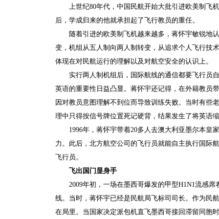
上世纪80年代，中国民航开始大批引进欧美制飞机。
后，学成归来的他就承担起了飞行教员的重任。
随着引进的欧美制飞机越来越多，蒋怀宇敏锐地
变，机组从五人制向两人制转变，从追求个人飞行技
体现在对民航运行的理解以及对航空安全的认识上。
实行两人制机组后，国际航线的通信都要飞行员
英语的重要性日益凸显。蒋怀宇还记得，在外籍教员
因对教员意图理解不到位而导致训练失败。当时有些老
理中只得按信号牌位置死记硬背，结果发生了将英语缩写
1996年，蒋怀宇带着20多人去澳大利亚墨尔本
力。此后，北方航空公司的飞行员就能自主执行国际
飞行员。
飞出国门显身手
2009年初，一场在墨西哥爆发的甲型H1N1流感
线。当时，蒋怀宇已经是民航局飞标司司长。作为民航防
在局里。当国家决定派包机直飞墨西哥接回滞留同胞