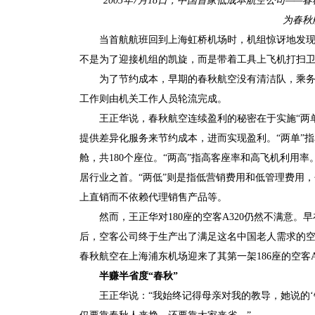
2005年7月18日，中国首家低成本航空公司—
为春秋
当首航航班回到上海虹桥机场时，机组惊讶地发
不是为了迎接机组的凯旋，而是带着工具上飞机打扫
为了节约成本，早期的春秋航空没有清洁队，乘
工作则由机关工作人员轮流完成。
王正华说，春秋航空连续盈利的秘密在于实施“两
提供差异化服务来节约成本，进而实现盈利。“两单”指
舱，共180个座位。“两高”指高客座率和高飞机利用率
居行业之首。“两低”则是指低营销费用和低管理费用
上直销而不依赖代理销售产品等。
然而，王正华对180座的空客A320仍然不满意。早
后，空客公司终于生产出了满足这名中国老人需求的空客A
春秋航空在上海浦东机场迎来了其第一架186座的空客A
半赚半省度“春秋”
王正华说：“我始终记得母亲对我的教导，她说的