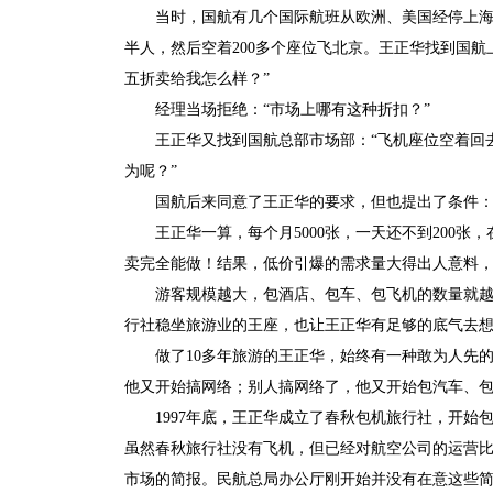
当时，国航有几个国际航班从欧洲、美国经停上海再
半人，然后空着200多个座位飞北京。王正华找到国
五折卖给我怎么样？”
经理当场拒绝：“市场上哪有这种折扣？”
王正华又找到国航总部市场部：“飞机座位空着回
为呢？”
国航后来同意了王正华的要求，但也提出了条件：每
王正华一算，每个月5000张，一天还不到200
卖完全能做！结果，低价引爆的需求量大得出人意料，
游客规模越大，包酒店、包车、包飞机的数量就
行社稳坐旅游业的王座，也让王正华有足够的底气去
做了10多年旅游的王正华，始终有一种敢为人先
他又开始搞网络；别人搞网络了，他又开始包汽车、
1997年底，王正华成立了春秋包机旅行社，开始包
虽然春秋旅行社没有飞机，但已经对航空公司的运营比
市场的简报。民航总局办公厅刚开始并没有在意这些