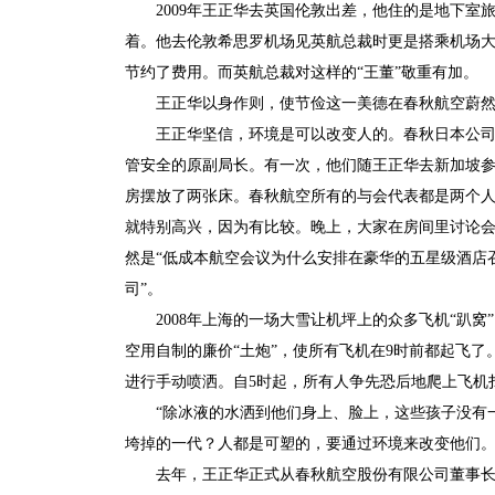
2009年王正华去英国伦敦出差，他住的是地下
着。他去伦敦希思罗机场见英航总裁时更是搭乘机场
节约了费用。而英航总裁对这样的“王董”敬重有加。
王正华以身作则，使节俭这一美德在春秋航空蔚
王正华坚信，环境是可以改变人的。春秋日本公
管安全的原副局长。有一次，他们随王正华去新加坡参
房摆放了两张床。春秋航空所有的与会代表都是两个
就特别高兴，因为有比较。晚上，大家在房间里讨论会
然是“低成本航空会议为什么安排在豪华的五星级酒店
司”。
2008年上海的一场大雪让机坪上的众多飞机“趴
空用自制的廉价“土炮”，使所有飞机在9时前都起飞了
进行手动喷洒。自5时起，所有人争先恐后地爬上飞机
“除冰液的水洒到他们身上、脸上，这些孩子没有一个
垮掉的一代？人都是可塑的，要通过环境来改变他们。
去年，王正华正式从春秋航空股份有限公司董事