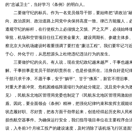
的“忠诚卫士”，当好学习《条例》的明白人。
二要做守纪的标兵。作为一名党员领导干部，要始终把“讲政治”
向、政治原则、政治道路上同党中央保持高度一致。律己方能服人，
遵规守纪的标杆，在行使权力上必须慎之又慎、严之又严，必须始终绷
审批，机场和空管项目往往工程资金量大、建设周期长、参建主体多、
察北京大兴机场建设时着重强调了要打造“廉洁工程”。我们要牢记习
于心、外化于行，从思想源头上杜绝违纪违法行为的发生。
三要做护纪的尖兵。有人说，现在党纪政纪越来越严，干事也越来
解。干事担事是党员干部的职责所在，也是价值所在。洁身自好是纪
干部只求干净、不愿干事，安于“躺平”、甘于“佛系”，新官不理旧
对重大矛盾冲突、危机困难临阵退缩行为的处分规定。况且党中央为
见》，民航东北地区管理局党委也制定了《民航东北地区管理局激励
盾。因此，要全面领会《条例》精神，把强化纪律约束和发挥主观能动
状态履好职、尽好责，把各方面干劲带起来，创造经得起历史和人民检
损伤航空器事件。为确保运行安全，我们指导项目单位在主要程序合
设，入冬前3个月竣工投产的建设速度，及时消除了该机场飞行区道