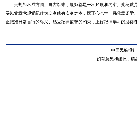
无规矩不成方圆。自古以来，规矩都是一种尺度和约束。党纪就
要以党章党规党纪作为立身修身安身之本，摆正心态学、强化意识学
正把准日常言行的标尺、感受纪律监督的约束，上好纪律学习的必修
中国民航报社 版
如有意见和建议，请惠赐E-m