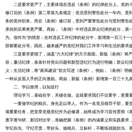
二是要求更严了，主要体现在违反《条例》的纪律处分上。党的
修订后的《条例》第二章第九条规定：党员受到警告处分一年内、受
务的党外职务。而在《条例》修订前，受到严重警告处分与受到警告
承担的后果将更严重。再如，《条例》中对违反群众纪律的处分，第一
为、假作为”的情形；在对违反工作纪律的处分中，新增第一百三十
部都要处分等。因此，越来越严的党纪对我们工作学习和生活的要求
三是要求更细了，涵盖“六大纪律”的方方面面。新版《条例》将
容；廉洁纪律，条条针对突出问题和新型违纪行为进行明确；群众纪
义；生活纪律，将“家风建设”首次写进《条例》。例如，《条例》明
一种从反面入手的正向激励。再如，新版《条例》新增第一百三十九
二、学以致用，以知促行
理论学习，基础在学，关键在做。这就要求我们不仅要学，更重
一要做学纪的精兵。身先足以率人。作为一名党员领导干部，要
项重要任务，把党章党规党纪作为必修课，始终成为学习宣传贯彻《条
逐字逐句研、新旧对比学，准确把握《条例》的内涵要义和实践要求
学纪在先、守纪尽责，带好头、做精兵、立标杆，不断练就能担当、善