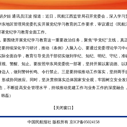
胡夕姮 通讯员汪波 报道：近日，民航江西监管局召开党委会，深入学
华东地区管理局党委扎实开展党纪学习教育的工作要求，审议通过《民航
部署党纪学习教育全面工作。
，要围绕开展党纪学习教育这一重要政治任务，聚焦“学党纪”主线，真
是要持续深化学习研讨，推动《条例》入脑入心。要通过党委理论学习中
实际全面自学，教育引导党员干部切实做到学纪、知纪、明纪、守纪，准
重视、警醒、知止。要按照华东局党委统一部署，坚持开展以案说德、以
身边人，做到警钟长鸣、令行禁止。三是要持续推动工作落实，坚持两手
，形成协同效应。同时，坚决贯彻落实总体国家安全观，牢固树立安全发展
念，不断提高安全管理水平，持续推动党建工作与业务工作的深度融合
：韩磊）
【关闭窗口】
中国民航报社 版权所有 京ICP备05024158