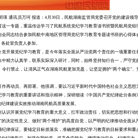
郭瑛 通讯员万珂 报道：
4月30日，民航湖南监管局党委召开党的建设领导
育这一专题，重温传达学习了民航系统党纪学习教育读书班暨民航局党组
与会同志结合参加民航中南地区管理局党纪学习教育专题读书班的心得体
、各处室负责人参加。
全党开展党纪学习教育，是今年落实全面从严治党两个责任的一项重要任
集中精力认真学，联系实际深入研讨，同时，始终坚持知行合一，严守党
令行禁止，让清风正气在湖南民航更加充盈，让坚定拥护“两个确立”、
育作再动员、再部署。他
强调
，
要以习近平新时代中国特色社会主义思想
纪学习教育的重要讲话和指示精神，深研细读《中国共产党纪律处分条例
的纪律建设实效推动湖南民航高质量发展。
刻认识开展党纪学习教育的重大意义，扛牢政治责任，切实把思想和行动
”的决定性意义、做到“两个维护”的高度自觉，以严明的纪律推动全面
强纪律保证。要
锚定目标抓落实
，准确把握党纪学习教育的目标要求和重