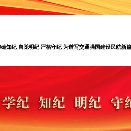
准确知纪 自觉明纪 严格守纪 为谱写交通强国建设民航新