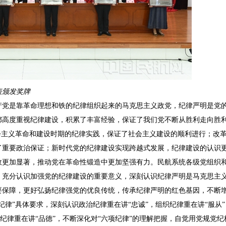
表颁发奖牌
产党是靠革命理想和铁的纪律组织起来的马克思主义政党，纪律严明是党
都高度重视纪律建设，积累了丰富经验，保证了我们党不断从胜利走向胜
会主义革命和建设时期的纪律实践，保证了社会主义建设的顺利进行；改
了重要政治保证；新时代党的纪律建设实现跨越式发展，纪律建设的认识
效更加显著，推动党在革命性锻造中更加坚强有力。民航系统各级党组织
，充分认识加强党的纪律建设的重要意义，深刻认识纪律严明是马克思主
要保障，更好弘扬纪律强党的优良传统，传承纪律严明的红色基因，不断
纪律”具体要求，深刻认识政治纪律重在讲“忠诚”，组织纪律重在讲“服从”
生活纪律重在讲“品德”，不断深化对“六项纪律”的理解把握，自觉用党规党