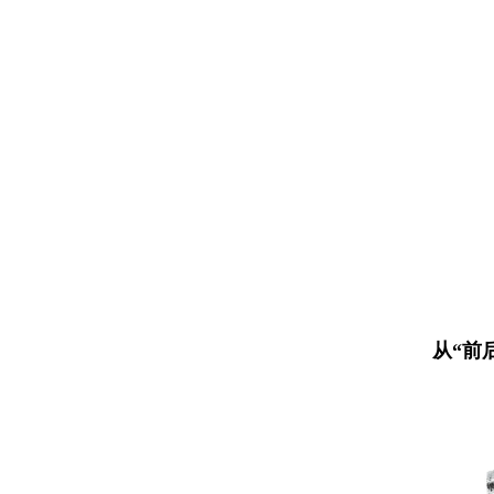
我的芳华
光阴的故事
见证
我看改革开放新成就
春天的故事
我们的40年
从“前