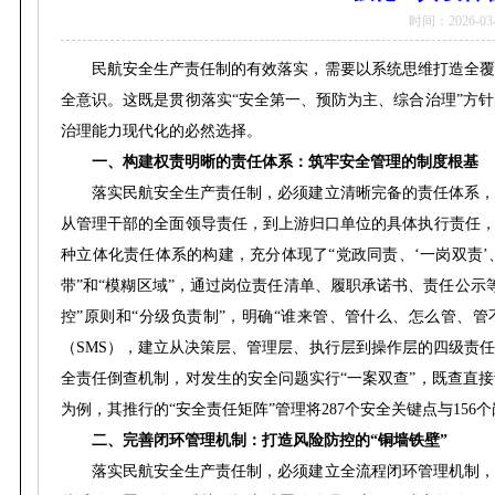
时间：2026-03-0
民航安全生产责任制的有效落实，需要以系统思维打造全覆
全意识。这既是贯彻落实“安全第一、预防为主、综合治理”方
治理能力现代化的必然选择。
一、构建权责明晰的责任体系：筑牢安全管理的制度根基
落实民航安全生产责任制，必须建立清晰完备的责任体系，
从管理干部的全面领导责任，到上游归口单位的具体执行责任，
种立体化责任体系的构建，充分体现了“党政同责、
‘一岗双责’
带”和“模糊区域”，通过岗位责任清单、履职承诺书、责任公
控”原则和“分级负责制”，明确“谁来管、管什么、怎么管、
（SMS），建立从决策层、管理层、执行层到操作层的四级责
全责任倒查机制，对发生的安全问题实行“一案双查”，既查直
为例，其推行的“安全责任矩阵”管理将287个安全关键点与1
二、完善闭环管理机制：打造风险防控的“铜墙铁壁”
落实民航安全生产责任制，必须建立全流程闭环管理机制，