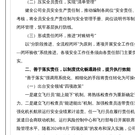
（二）压实全员责任，实现“清单管理”
健全公司全员安全生产责任制，推动编制各岗位“安全责任
考核，将全员安全生产责任制与安全管理手册、岗位说明书等制度
闭环管理，筑牢基层执行防线。
（三）形成责任闭环，推进“对账销号”
以“分阶段推进、全流程闭环”为原则，逐项开展安全工作
—闭环验收”系统推进。各项安全工作任务须由各责任部门主要
实。
二、善于落实责任，以制度优化畅通路径，提升执行效能
“善于落实”强调用系统化、精细化的手段将责任转化为可
（一）出台安全领域“四项政策”
一是建立飞行员“能上能下”机制。将熟练检查作为重新确
力。二是建立飞行检查员“能进能出”机制。加强检查员连带责
强化机长航班运行安全业绩累计追责。任一飞行员在履行责任机
派遣日会商联动机制。运行风险控制中心和飞行部每日开展联席
险管理水平。随着2024年8月“四项政策”的发布和深入实施，