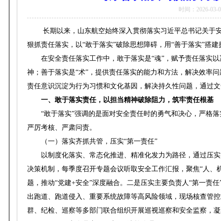
时间：2026-03-0
长期以来，山东航空始终深入贯彻落实习近平总书记关于
狠抓责任落实，以“敢于落实”破除思想障碍，用“善于落实”搭
在安全责任落实工作中，敢于落实是“魂”，赋予责任落实
神；善于落实是“术”，提供责任落实的能力和方法，解决效率问
责任意识沉淀为行为习惯和文化基因，解决持久性问题，通过文
一、敢于落实责任，以担当精神破除阻力，筑牢责任根基
“敢于落实”强调的是面对安全责任时的勇气和决心，严格
严厉考核、严肃问责。
（一）落实齐抓共管，压实“第一责任”
以制度化落实、常态化推进、精准化发力为路径，通过压实
决策机制，每季度召开专题会议听取安全工作汇报，聚焦“人、
题，推动“党建+安全”深度融合。二是压实主要负责人“第一责
出跑道、跑道侵入、重要系统故障等高风险领域，现场核查管控
群、纪检、巡察等多部门联合组织开展巡视巡察和安全监察，凝