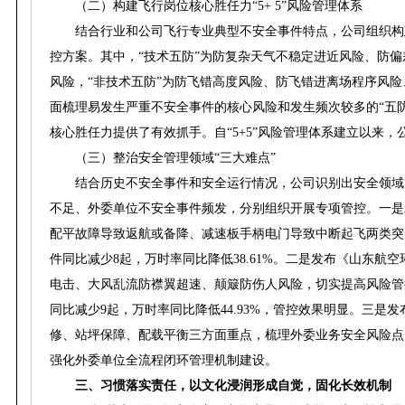
（二）构建飞行岗位核心胜任力“5+ 5”风险管理体系
结合行业和公司飞行专业典型不安全事件特点，公司组织构建飞
控方案。其中，“技术五防”为防复杂天气不稳定进近风险、防
风险，“非技术五防”为防飞错高度风险、防飞错进离场程序风
面梳理易发生严重不安全事件的核心风险和发生频次较多的“五防
核心胜任力提供了有效抓手。自“5+5”风险管理体系建立以来
（三）整治安全管理领域“三大难点”
结合历史不安全事件和安全运行情况，公司识别出安全领域
不足、外委单位不安全事件频发，分别组织开展专项管控。一是
配平故障导致返航或备降、减速板手柄电门导致中断起飞两类突
件同比减少8起，万时率同比降低38.61%。二是发布《山东
电击、大风乱流防襟翼超速、颠簸防伤人风险，切实提高风险管
同比减少9起，万时率同比降低44.93%，管控效果明显。三
修、站坪保障、配载平衡三方面重点，梳理外委业务安全风险点
强化外委单位全流程闭环管理机制建设。
三、习惯落实责任，以文化浸润形成自觉，固化长效机制