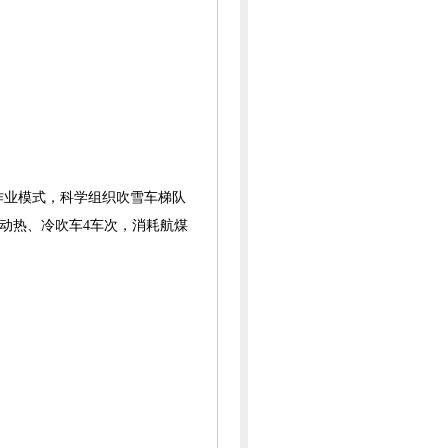
作业模式，科学
组织吹雪车梯队
动热、冷吹车4车次，消耗航煤