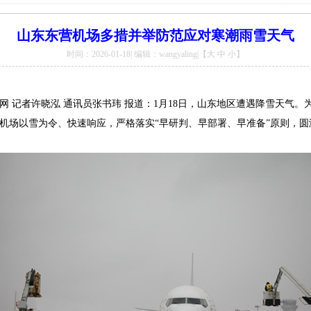
山东东营机场多措并举防范应对寒潮雨雪天气
时间：2026-01-18| 编辑：wangyaling|【
大
中
小
】
网 记者许晓泓 通讯员张书玮 报道：
1月18日，山东地区遭遇降雪天气
。
机场以雪为令、快速响应，严格落实“早研判、早部署、早准备”原则，