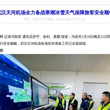
武汉天河机场全力备战寒潮冰雪天气保障旅客安全顺
时间：2026-01-18| 编辑：wangyaling|【
大
中
小
】
网 记者冯智君
通讯员
管宇、徐钊、黄鹏
报道：为应对1月18日晚至21
行安全顺畅，武汉天河机场各项应对准备工作已全面就绪。
任