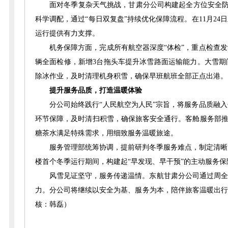
面对冬季复杂天气挑战，甘肃分公司构建起全方位安全防
科学调配，通过“每日双复盘”持续优化保障流程。在11月2
运行提供有力支撑。
机务保障方面，完成所有航空器深度“体检”，重点检查
辆全面检修，新增3台拖头车提升冰雪路面运输能力。大雪期
除冰作业，及时清理机身积雪，确保早班航班全部正点出港。
提升服务品质，打造温暖体验
分公司始终践行“人民航空为人民”宗旨，将服务品质融
环节保障，及时清扫积雪，确保旅客安全通行。客舱服务部推
糖茶水满足特殊需求，用细致服务温暖旅途。
服务管理部统筹协调，提前研判冬季服务难点，制定清晰
楼首个冬季运行期间，构建起“早发现、早干预”的主动服务保
风雪见证坚守，服务传递温情。东航甘肃分公司通过周全
力。分公司将继续以安全为基、服务为本，陪伴旅客温暖出行
核：韩磊）