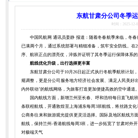
东航甘肃分公司冬季运
时间：2025-12-0
中国民航网 通讯员姜静 报道：随着冬春航季来临，冬
已满两个月，通过系统部署与精细准备，筑牢安全防线。在2
序、航班正点的漂亮仗，淬炼并证明了其冬季运行保障体系的
航线优化升级，出行选择更丰富
东航甘肃分公司于10月26日起正式执行冬航季航班计
规调整，更是分公司服务地方经济社会发展、满足人民美好出
内外联动”的航线网络，为旅客打造更加便捷高效的空中通道
国内航线方面，新增兰州至长春、呼和浩特每日直飞航班
条联程航线，开通敦煌至上海浦东每周3班航线，将丝路文化
公商务往来和旅游观光提供更灵活选择。国际及地区航线方面
航线，保持兰州-香港航线每周3班，进一步拓宽了甘肃对外
对极端天气