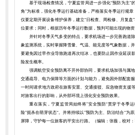
基于现场检查情况，宁夏监管局进一步强化“预防为主”
角”为标准，强化冬季运行基础准备，严格落实冬季运行规章
仅要定期开展设备维护保养，建立“日检查、周检修、月复盘
位要求；同时，根据历年冬季运行数据，预判可能出现的物资
并针对冬季天气多变的特点，要求机场进一步完善跑道除
象监测系统，实时掌握降雪量、气温、能见度等气象数据，并
要避免因过早作业导致跑道再次结冰，也要防止因作业延误影
险发生概率。
强调航空安全预防离不开外部协同，要求机场加强与属地
交通疏导、电力保障等方面的计划与能力，避免因外部配套服
一时间请求地方政府在旅客安置、交通接驳、应急物资支援等
对旅客出行的影响，从外部环境上强化安全预防效果。
重在落实，宁夏监管局始终将”安全预防“贯穿于冬季
险”扼杀在萌芽状态“。并将持续以”预防为主、防治结合“
屏障，守护每一位旅客的平安出行路。（编辑：张薇，校对：