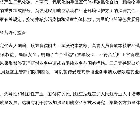
将产生二氧化碳、水蒸气、氮氧化物等温室气体和碳氢化合物、颗粒物
的重要组成部分。为强化民用航空活动在生态环境保护方面的法律责任
家有关规定，控制并减少污染物和温室气体排放，为民航业的绿色发展提
经营许可监管
定代表人国籍、股东资信能力、实缴资本数额、高管人员资质等获取经
费者权益、民航安全，明确了当企业运行效率较低、不符合航班正常管理
以采取暂停受理新增业务申请或者限缩业务范围的措施。三是完善退出
民用航空主管部门限期整改，可以暂停受理其新增业务申请或者限缩其业
、先导性和创新性产业，新修订的民用航空法规定加大民航专业人才培
质量发展。这将有利于持续加强民用航空科学技术研究，集聚各方力量