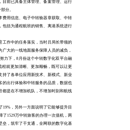
，目前已具备主体管理、备案管理、运行
个部分。
李费用信息、电子中转验器章获取、中转
，包括为通程航班的销售、离港系统进行
育工作中的任务落实，当时吕局长带领的
为广大的一线地面服务保障人员的减负，
努力下，8月份这个中转数字化双平台融
流程就更加清晰、更加顺畅，既可以让更
支持了各单位应用新技术、新模式、新业
客的出行体验和中转服务的品质，数据也
，这些都是在不增加机队，不增加时刻和航线
了19%，另外一方面说明了它能够提升目
障了1529万中转旅客的办理一次值机，两
壁垒，筑牢了干支通，全网联的数字化基