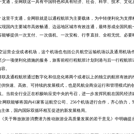
干支通，全网联这一具有中国特色和具有经济、社会、科学、技术、文化
？这里干支通，全网联就是以通程航班为主要载体，为中转便利化为支撑
实现国内主要城市高效畅通、边远地区城市有效连通，最终形成全国民航
客能够提供一次支付、一次值机、一次安检、行李直挂、全程无忧、必要
空运营企业或者机场，这个机场也包括公共航空运输机场以及通用机场
至少一项便利化措施的服务，旅客前程行程航班计划到港与后一行程航班计
内容。
网联及通程航班通过数字化和信息化将两个或者以上的独立的航班有效的
提供快速、高效、可持续的发展模式，也是民航业商业运行和管理模式的
载。当前全行业正在积极响应党中央的号召，进一步发挥民航在国民经济
网联能够将国内41家客运航空公司、256个机场进行合作，齐心协力
为主体，国内国际双循环相互促进的新发展格局。
发了《关于释放旅游消费潜力推动旅游业高质量发展的若干意见》中明确提