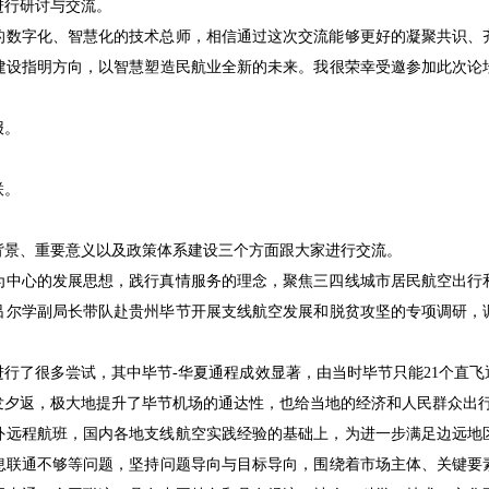
进行研讨与交流。
的数字化、智慧化的技术总师，相信通过这次交流能够更好的凝聚共识、
建设指明方向，以智慧塑造民航业全新的未来。我很荣幸受邀参加此次论
报。
联。
背景、重要意义以及政策体系建设三个方面跟大家进行交流。
为中心的发展思想，践行真情服务的理念，聚焦三四线城市居民航空出行
导吕尔学副局长带队赴贵州毕节开展支线航空发展和脱贫攻坚的专项调研
行了很多尝试，其中毕节-华夏通程成效显著，由当时毕节只能21个直飞
发夕返，极大
地提升了毕节机场的通达性，也给当地的经济和人民群众出
外远程航班，国内各地支线航空实践经验的基础上，为进一步满足边远地
息联通不够等问题，坚持问题导向与目标导向，围绕着市场主体、关键要