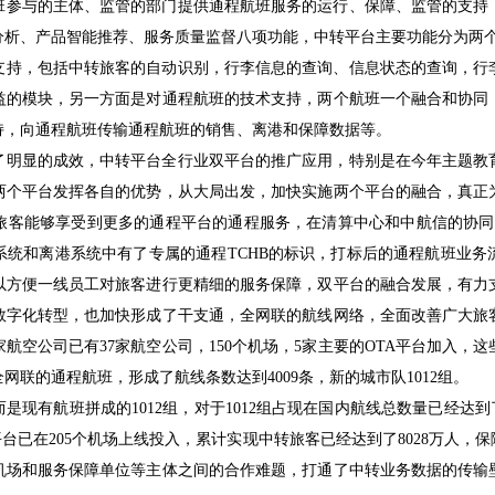
班参与的主体、监管的部门提供通程航班服务的运行、保障、监管的支持
分析、产品智能推荐、服务质量监督八项功能，中转平台主要功能分为两
支持，包括中转旅客的自动识别，行李信息的查询、信息状态的查询，行
益的模块，另一方面是对通程航班的技术支持，两个航班一个融合和协同
持，向通程航班传输通程航班的销售、离港和保障数据等。
了明显的成效，中转平台全行业双平台的推广应用，特别是在今年主题教
两个平台发挥各自的优势，从大局出发，加快实施两个平台的融合，真正
旅客能够享受到更多的通程平台的通程服务，在清算中心和中航信的协同
统和离港系统中有了专属的通程TCHB的标识，
打标
后的通程航班业务
以方便一线员工对旅客进行更精细的服务保障，双平台的融合发展，有力
数字化转型，也加快形成了干支通，全网联的航线网络，全面改善广大旅
1家航空公司已有37家航空公司，150个机场，5家主要的OTA平台加入
联的通程航班，形成了航线条数达到4009条，新的城市队1012组。
是现有航班拼成的1012组，对于1012组占现在国内航线总数量已经达到
台已在205个机场上线投入，累计实现中转旅客已经达到了8028万人，保
机场和服务保障单位等主体之间的合作难题，打通了中转业务数据的传输