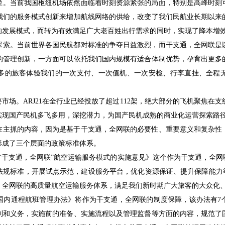
径。当前我国枢纽机场依然面临着时刻资源紧张的局面，特别是高峰时刻
我们的服务模式创新来增加航线网络的供给，改变了我们民航业长期以来
的发展模式，而转为有效满足广大老百姓出行需求的同时，实现了降本增
探索。当前世界各国民航都对标准的争夺日益激烈，而干支通，全网联是
的管理创新，一方面可以依托我们国内规模有适合体制优势，孕育出更多
多的旅客体验我们的一次支付、一次值机、一次安检、行李直挂、全程
场。ARJ21在全行业已经投放了超过112架，绝大部分的飞机聚焦在支
实现国产民机多飞多用，深挖潜力，为国产民机成熟的商业化运营探索路
在主抓的内容，因为是基于干支通，全网联的必要性、重要意义和复杂性
形成了三个层面的政策标准体系。
创新“干支通，全网联”航空运输服务模式的实施意见》这个作为干支通，全
规标准，开展试点示范，建设服务平台，优化资源保证、提升保障能力等
，全网联的高质量航空运输服务体系，满足我们新时期广大旅客的大众化
《国内通程航班管理办法》将作为干支通，全网联的制度保障，该办法有7
利和义务，实施前的准备、实施流程以及管理监督等方面的内容，规范了