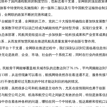
说填补了国内通程航班的制度空白，也标志着干支通，全网联的顶层政策
航旅客中转便利化实施指南》的一版和二版以及引导中国航空运输协会制
通，全网联的政策不断的完善
和建立。
平台赋能干支通，全网联的工作。党的二十大报告明确指出要加快发展数
，发展数字经济可以说已经成为赋能传统产业转型升级，实现行业变革、
央总体部署，民航局党组提出进一步加快新一轮科技成果和产业变革成果
体系，从而发挥智慧民航在推进民航高质量发展中的创新引擎作用。
双平台？干支通，全网联在推进过程中，我们深刻认识到它面临着信息传
外无论是政府、企业、市场、社会的一个系统工程，同时在行业内依然面
析，民航骨干网能够覆盖相关城市队的总数达到了76.1%，平均周频能达到
频只有13班，从这些现象可以看出，航线网络依然存在着连通不足、服务衔
出行不便也要经过无数次的中转才能达到目的地的情况。
的初期，虽然很多公司和机场都是主动作为，尤其在疫情期间也勇于创新，
司与航空公司之间、机场和航空公司之间缺乏有效的合同，特别是旅客信
验中存在着各种各样的问题，哪怕在同一个中转机场，抵达廊桥和登机口