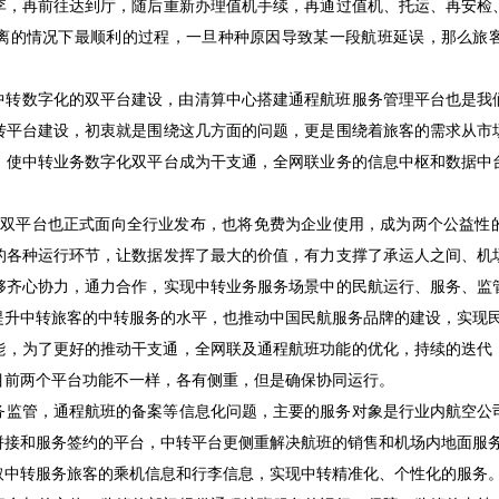
李，再前往达到厅，随后重新办理值机手续，再通过值机、托运、再安检
离的情况下最顺利的过程，一旦种种原因导致某一段航班延误，那么旅
进中转数字化的双平台建设，由清算中心搭建通程航班服务管理平台也是
转平台建设，初衷就是围绕这几方面的问题，更是围绕着旅客的需求从市
，使中转业务数字化双平台成为干支通，全网联业务的信息中枢和数据中
台双平台也正式面向全行业发布，也将免费为企业使用，成为两个公益性
的各种运行环节，让数据发挥了最大的价值，有力支撑了承运人之间、机
够齐心协力，通力合作，实现中转业务服务场景中的民航运行、服务、监
提升中转旅客的中转服务的水平，也推动中国民航服务品牌的建设，实现
能，为了更好的推动干支通，全网联及通程航班功能的优化，持续的迭代
目前两个平台功能不一样，各有侧重，但是确保协同运行。
务监管，通程航班的备案等信息化问题，主要的服务对象是行业内航空公
拼接和服务签约的平台，中转平台更侧重解决航班的销售和机场内地面服
取中转服务旅客的乘机信息和行李信息，实现中转精准化、个性化的服务