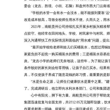
委会（龙吉、胜境、小街、石脑）和盘州市西大门云南省
“学校的水管一会有水一会没水，能不能接到要靠‘运
改造成本较高，导致全校师生用水不便。久而久之，用水
2021年，南航贵州公司持续扎实开展乡村振兴精
点驻守。他经常在田间地头、学校、村民家中与村民、师
深入沟通帮扶工作实际情况和面临的“用水难”问题，提
“最开始学校给老师和娃儿们买桶装水，也想过用锅
家庭负担不起统一购买桶装水的费用；三是桶装水容易在
炎。”龙吉小学的老师们无奈地说，这些年，为了能让孩
条件较好的家长则会给零用钱，让孩子自己买水。结果有
具，不仅
使
孩子养成了随意花钱的坏习惯，最重要的是影
“水是生命之源，让师生们健康饮水是重中之重。”
了。完成调研后，他立即向水利水务部门、公司和集团进
心中有阳光，脚下有力量。南航贵州公司用于帮助龙
集团迅速批复与全面支持，共计
12.05万元随即划拨
作要求都逐一明确。据规划，这一项目建成后，不仅可一