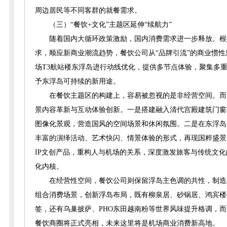
周边居民等不同客群的就餐需求。
（三）“餐饮+文化”主题区延伸“续航力”
随着国内大循环政策激励，国内消费需求进一步释放。根据《
求，顺应新商业潮流趋势，餐饮公司从“品牌引流”的商业惯性
场T3航站楼东浮岛进行动线优化，提供多节点体验，聚集多
予东浮岛可持续的新用途。
在餐饮主题区的构建上，容易被忽视的是非经营空间。而
景内容革新与互动体验创新。一是搭建融入清代宫殿建筑门窗
图像化景观，营造国风的空间场景和休闲氛围。二是在东浮岛次
丰富的演绎活动、艺术快闪、情景体验的形式，再现国粹盛景
IP文创产品，重构人与机场的关系，深度激发旅客与传统文
化内核。
在经营性空间，餐饮公司则保留浮岛主色调的共性，制造品
组合消费场景，创新浮岛布局，既有柳泉居、砂锅居、鸿宾楼
签，还有乌巢披萨、PHO东田越南粉等世界风味提升格调，而且超
餐饮商圈将正式亮相，未来这里将是机场商业消费新高地。