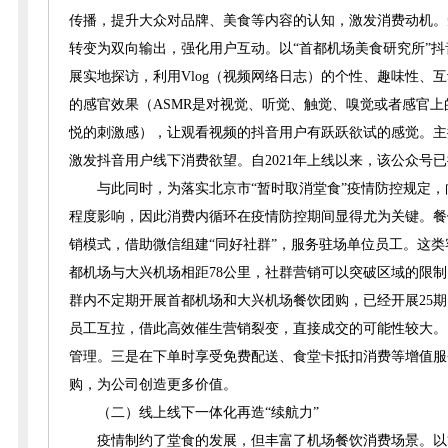
传播，提升大众对品牌、美食等内容的认知，激发消费动机。
转变为双向输出，强化用户互动。以“首都机场美食研究所”
展实地探访，利用Vlog（视频网络日志）的个性、趣味性、
的感官效果（ASMR是对视觉、听觉、触觉、嗅觉或者感官
悦的刺激感），让观看视频的抖音用户有跃跃欲试的感觉。主
激发抖音用户线下消费欲望。自2021年上线以来，该公众号
与此同时，为落实北京市“暂时取消堂食”疫情防控规定
程度影响，因此消费内循环在疫情防控期间显得尤为关键。餐
销模式，借助微信组建“同好社群”，服务驻场单位员工。这
都机场与大兴机场相距78公里，社群营销可以突破区域的限
群内不定期开展首都机场和大兴机场餐饮团购，已经开展25
员工互拉，借此高效催生营销裂变，直接成交的可能性较大。目
管理。三是在下单时享受免费配送、食堂卡抵扣消费等增值服
购，为公司创造更多价值。
（二）线上线下一体化再造“续航力”
疫情制约了堂食的发展，但丰富了机场餐饮消费场景。以“