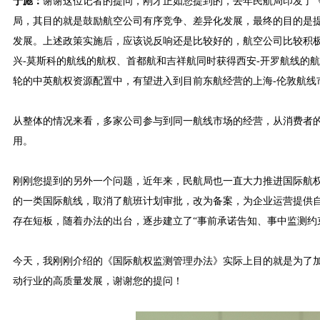
于彪：
谢谢这位记者的提问，刚才正如您提到的，去年民航局印发了《
局，其目的就是鼓励航空公司有序竞争、差异化发展，最终的目的是
发展。上述政策实施后，应该说反响还是比较好的，航空公司比较积
兴-莫斯科的航线的航权、首都航和吉祥航同时获得西安-开罗航线的
轮的中英航权资源配置中，有望进入到目前东航经营的上海-伦敦航线
从整体的情况来看，多家公司参与到同一航线市场的经营，从消费者
用。
刚刚您提到的另外一个问题，近年来，民航局也一直大力推进国际航权
的一类国际航线，取消了航班计划审批，改为备案，为企业运营提供
存在短板，随着办法的出台，逐步建立了“事前承诺告知、事中监测约
今天，我刚刚介绍的《国际航权监测管理办法》实际上目的就是为了
动行业的高质量发展，谢谢您的提问！