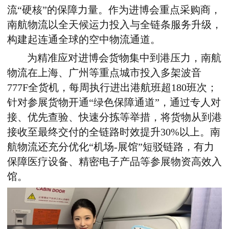
流
“
硬核
”
的保障力量。作为进博会
重点采购商
，
南航物流以全天候运力投入与全链条服务升级，
构建起连通全球的空中物流通道。
为精准应对进博会货物集中到港压力，南航
物流在上海、广州等重点城市投入多架波音
777F
全货机，每周执行进出港航班超
180
班次；
针对参展货物开通
“
绿色保障通道
”
，通过专人对
接、优先查验、快速分拣等举措，将货物从到港
接收至最终交付的全链路时效提升
30%
以上。南
航物流还充分优化
“
机场
-
展馆
”
短驳链路，有力
保障医疗设备、精密电子产品等参展物资高效入
馆。