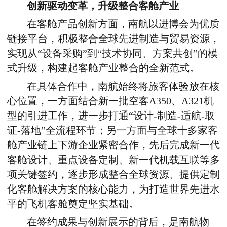
创新驱动变革，升级整合客舱产业
在客舱产品创新方面，南航
以进博会为优质
链接平台，
积极整合全球
先进制造与贸易
资源，
实现从“设备采购”到“技术协同、方案共创”的模
式升级，构建起客舱产业整合的全新范式
。
在具体合作中，南航始终将旅客体验放在核
心位置，一方面结合新一批空客
A350
、
A321
机
型的引进工作，进一步打通“设计
-
制造
-
适航
-
取
证
-
落地”全流程环节；另一方面与全球十多家客
舱产业链上下游企业紧密合作，先后完成新一代
客舱设计、重点设备定制、新一代机载互联等多
项关键签约，逐步形成整合全球资源、提供定制
化客舱解决方案的核心能力，为打造世界先进水
平的飞机客舱奠定坚实基础。
在签约成果与创新展示的背后，是南航物