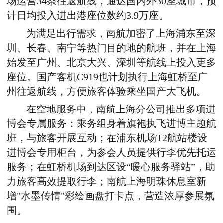
场运营
34
条往返航线，通达国内外
30
座城市
，
预
计日均投入进出港座位数约
3.9
万座。
为满足出行需求，南航加密了上海浦东至深
圳、长春、南宁等热门目的地的航班，并在上海
始发至广州、北京大兴、深圳等航线上投入更多
座位。国产客机
C919
也计划执行上海虹桥至广
州往返航线，方便旅客体验乘坐国产大飞机。
在空地服务中，南航上海分公司推出多项进
博会专属服务：乘务组身着旗袍执飞进博主题航
班，与旅客开展互动；在浦东机场
T2
航站楼设
进博会专用柜台，为参会人员提供行李优先托运
服务；在虹桥机场到达区设“暖心服务驿站”，助
力旅客高效提取行李；南航上海明珠休息室新
增
"
水墨传情
"
彩绘画盘打卡点，营造浓厚参展氛
围。