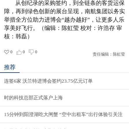
从创纪录的采购签约，到全链条的客货运保
障，再到绿色创新的展台呈现，南航集团以务实
举措全方位助力进博会
“
越办越好
”
，让更多人乐
享美好飞行。
（编辑：陈虹莹
校对：许浩存
审
核：韩磊）
0
0
0
责任编辑：
陈虹莹
推荐
连签6家 沃兰特进博会签约23.75亿元订单
时的科技总部正式落户上海
15分钟到阳澄湖吃大闸蟹 “空中出租车”出行体验引关注