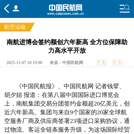
航空运输
频道
南航进博会签约额创六年新高 全方位保障助
力高水平开放
头条
要闻
国内
国际
行业
态
航图
智库
专题
舆情
2025-11-07 10:19:00
来源：中国民航网
T 大
T 小
《中国民航报》、中国民航网 记者钱擘、
胡夕姮 报道：在第八届中国国际进口博览会
上，南航集团交易分团签约金额
超
20
亿美元，
创
近六年新高。集团与来自
9
个国家的
20
家全球航
空服务厂商及供应商签署
23
项进口采购协议，通
过物流、客运全链条服务升级，为这场国际经贸