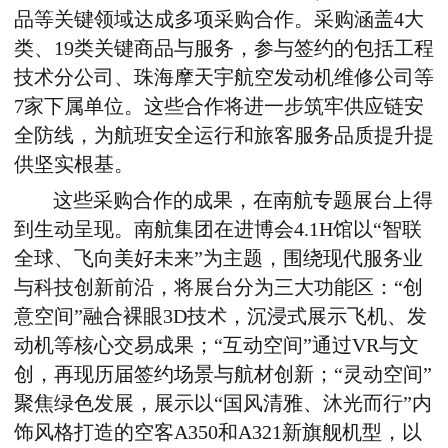
品等关键领域达成多项采购合作。采购涵盖
4
大
类、
19
类关键商品与服务，参与签约的包括工程
技术分公司、珠海摩天宇航空发动机维修公司等
7
家下属单位。这些合作将进一步筑牢供应链安
全防线，为航班安全运行和旅客服务品质提升提
供坚实根基。
这些采购合作的成果，在南航专题展台上得
到生动呈现。南航集团在进博会4.1H馆以“智联
全球、飞向美好未来”为主题，围绕现代服务业
与科技创新前沿，将展台分为三大功能区：“创
意空间”融合裸眼
3D
技术，沉浸式展示飞机、发
动机等核心交易成果；“互动空间”通过
VR
与文
创，再现历届签约场景与航材创新；“灵动空间”
聚焦绿色发展，展示以“国风清雅、沐光而行”内
饰风格打造的空客
A350
和
A321
新旗舰机型，以